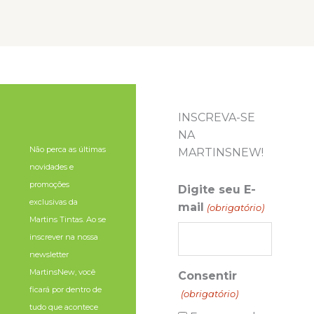
INSCREVA-SE
NA
Não perca as últimas
MARTINSNEW!
novidades e
promoções
Digite seu E-
exclusivas da
mail
(obrigatório)
Martins Tintas. Ao se
inscrever na nossa
newsletter
MartinsNew, você
Consentir
ficará por dentro de
(obrigatório)
tudo que acontece