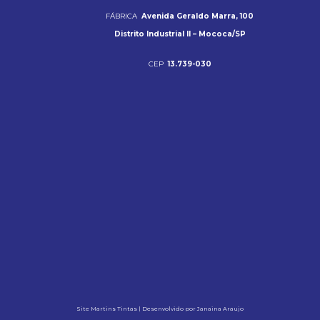
FÁBRICA
Avenida Geraldo Marra, 100
Distrito Industrial II – Mococa/SP
CEP
13.739-030
Site Martins Tintas | Desenvolvido por Janaina Araujo