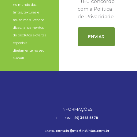
Eu concordo
no mundo das
com a Política
tintas, texturas e
de Privacidade.
muito mais. Receba
dicas, lançamentos
de produtos e ofertas
especiais
diretamente no seu
e-mail!
INFORMAÇÕES
TELEFONE (
19) 3665-5378
EMAIL
contato@martinstintas.com.br